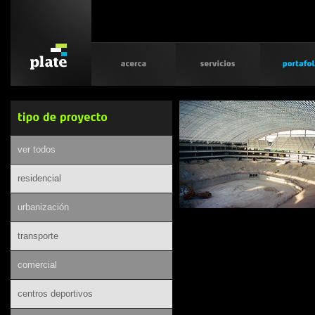
ver todos
residencial
urbanización
transporte
comercial
centros deportivos