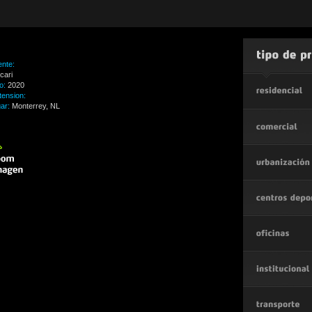
ente:
cari
o:
2020
tension:
gar:
Monterrey, NL