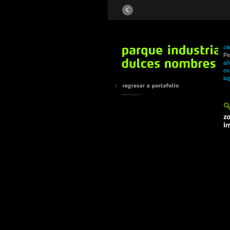
cli
Pe
añ
ex
lu