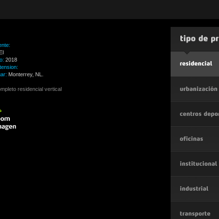
ente:
EI
o:
2018
tension:
gar:
Monterrey, NL.
mpleto residencial vertical