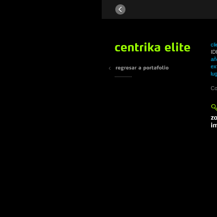
cli
ID
añ
ex
lu
Co